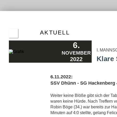
ALTE
HER
ERGE
AKTUELL
GERMANIA GEWINNT VERDIENT BEIM SSV
6.
DHÜNN
24.9.2023
I. MANNS
NOVEMBER
KNAPPER DERBYSIEG FÜR DEN DTV
Klare
2022
17.9.2023
DIE DHÜNNER ERWIESEN SICH ALS
HARTNÄCKIG
6.11.2022:
10.9.2023
SSV Dhünn - SG Hackenberg 4:
EKSTASE! DHÜNNER FEIERN IN DER
NACHSPIELZEIT
3.9.2023
Weiter keine Blöße gibt sich der Tab
"WIR SIND IN DER LIGA ANGEKOMMEN."
waren keine Hürde. Nach Treffern v
27.8.2023
Robin Böge (34.) war bereits zur H
"DER DOPPELPACK WAR WOHL NICHT
Minuten auf 4:0 stellte, gelang Feli
NACH SEINEM GESCHMACK"