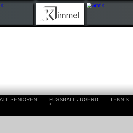
SSBALL-SENIOREN
FUSSBALL-JUGEND
TEN
ÜBERSICHT
ÜBERSICHT
I.
A-
MANNSCHAFT
JUGEND
II.
B-
MANNSCHAFT
JUGEND
ALTE-
C-
HERREN
JUGEND
ERGEBNISSE
D-
JUGEND
E-
JUGEND
ALL-SENIOREN
FUSSBALL-JUGEND
F-
TENNIS
JUGEND
SICHT
ÜBERSICHT
BAMBINI
A-
ERGEBNISSE
NSCHAFT
JUGEND
B-
NSCHAFT
JUGEND