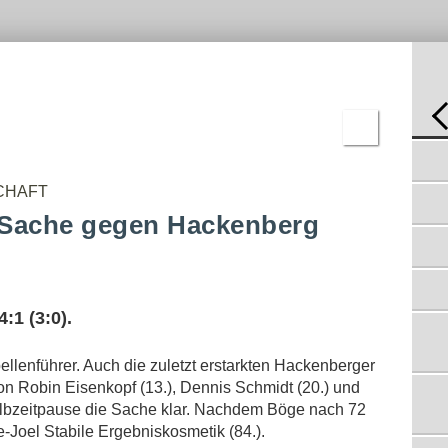
-
C-
REN
JUGEND
BNISSE
D-
JUGEND
E-
JUGEND
F-
JUGEND
BAMBINI
HEINRICH LÖST BÖGE IN DHÜNN AB
29.5.2023
ERGEBNISSE
CHAFT
MEISTER DER FUSSBALL-KREISLIGA A
21.5.2023
 Sache gegen Hackenberg
SSV DHÜNN STEIGT AUF
12.5.2023
DHÜNNER SICHERN SICH DREI
MATCHBÄLLE
1 (3:0).
7.5.2023
SHOWDOWN STEIGT AN DER
STAELSMÜHLE
ellenführer. Auch die zuletzt erstarkten Hackenberger
5.5.2023
on Robin Eisenkopf (13.), Dennis Schmidt (20.) und
DER SPITZENREITER WANKTE, FIEL ABER
albzeitpause die Sache klar. Nachdem Böge nach 72
NICHT
ce-Joel Stabile Ergebniskosmetik (84.).
30.4.2023