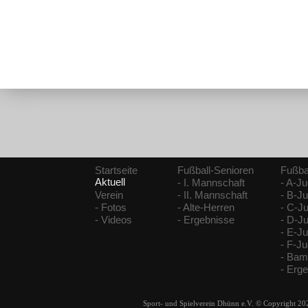
Startseite
Fußball-Senioren
Fußba
Aktuell
- I. Mannschaft
- A-J
Verein
- II. Mannschaft
- B-J
- Fotos
- Alte-Herren
- C-J
- Videos
- Ergebnisse
- D-J
- E-J
- F-J
- Bam
- Erg
Sport- und Spielverein Dhünn e.V. © Copyright 20