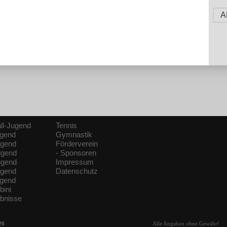
A
ll-Jugend
Tennis
ugend
Gymnastik
ugend
Förderverein
ugend
- Sponsoren
ugend
Impressum
ugend
Datenschutz
ugend
bini
ebnisse
26
Alle Angaben ohne Gewähr!