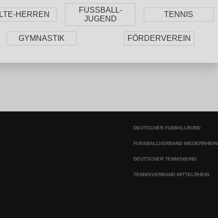
FUSSBALL-
LTE-HERREN
TENNIS
JUGEND
GYMNASTIK
FÖRDERVEREIN
DEUTSCHER FUßBALLBUND
FUSSBALLVERBAND NIEDERRHEIN
DEUTSCHER TENNISBUND
TENNISVERBAND MITTELRHEIN