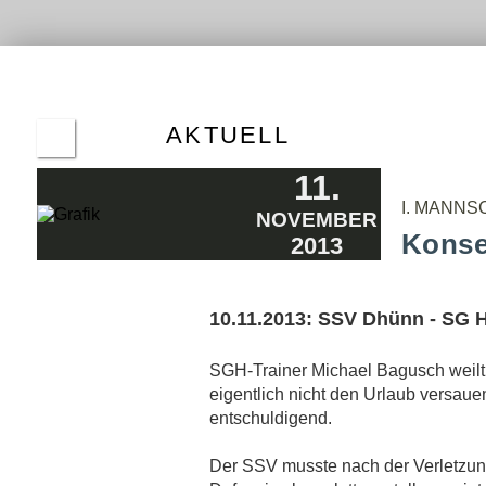
ALTE
HER
ERGE
AKTUELL
DHÜNN UNTERLIEGT HACKENBERG
11.
04.10.2014
I. MANNS
SSV DHÜNN ÜBERROLLT
NOVEMBER
RADEVORMWALD
Konse
2013
29.09.2014
DER SIEG WAR "HOCHVERDIENT"
22.09.2014
10.11.2013: SSV Dhünn - SG H
DIE DHÜNNER BLEIBEN IN DER KREISLIGA
A UNGESCHLAGEN
15.09.2014
SGH-Trainer Michael Bagusch weilt i
DAS DORF WILL KLEINE BRÖTCHEN
eigentlich nicht den Urlaub versau
BACKEN
entschuldigend.
14.09.2014
DHÜNN MIT KOMPAKTER DEFENSIVE
Der SSV musste nach der Verletzung
08.09.2014