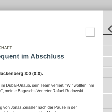
-
C-
REN
JUGEND
BNISSE
D-
JUGEND
E-
JUGEND
F-
JUGEND
BAMBINI
PREMIERE AUF DEM NEUEN
KUNSTRASENPLATZ IN BERGISCH BORN
ERGEBNISSE
19.05.2014
CHAFT
EREIGNISREICHE SCHLUSSPHASE
quent im Abschluss
12.05.2014
ÜBERLEGEN GEFÜHRTE ERSTE HALBZEIT
04.05.2014
ackenberg 3:0 (0:0).
"DREI BLÖDE DINGER KASSIERT"
01.05.2014
m Dubai-Urlaub, sein Team verliert. "Wir wollten ihm
HEIMNIEDERLAGE GEGEN
RADEVORMWALD
en", meinte Baguschs Vertreter Rafael Rudowski
28.04.2014
"KAMPF NICHT ANGENOMMEN"
22.04.2014
 von Jonas Zeissler nach der Pause in der