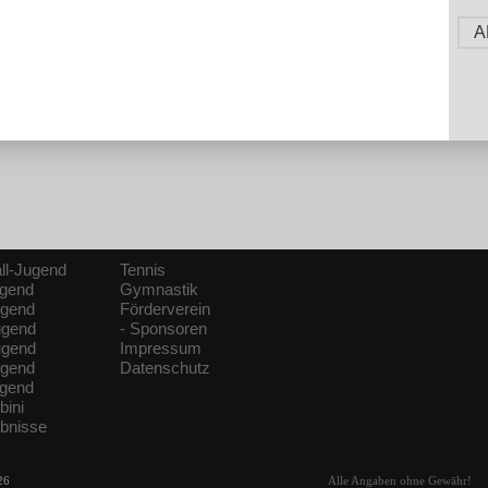
A
ll-Jugend
Tennis
ugend
Gymnastik
ugend
Förderverein
ugend
- Sponsoren
ugend
Impressum
ugend
Datenschutz
ugend
bini
ebnisse
26
Alle Angaben ohne Gewähr!