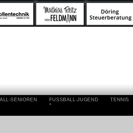
SSBALL-SENIOREN
FUSSBALL-JUGEND
TEN
ÜBERSICHT
ÜBERSICHT
I.
A-
MANNSCHAFT
JUGEND
II.
B-
MANNSCHAFT
JUGEND
ALTE-
C-
HERREN
JUGEND
ERGEBNISSE
D-
JUGEND
E-
JUGEND
ALL-SENIOREN
FUSSBALL-JUGEND
F-
TENNIS
JUGEND
SICHT
ÜBERSICHT
BAMBINI
A-
ERGEBNISSE
NSCHAFT
JUGEND
B-
NSCHAFT
JUGEND