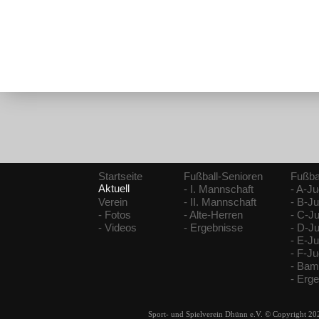
Startseite
Fußball-Senioren
Fußba
Aktuell
- I. Mannschaft
- A-J
Verein
- II. Mannschaft
- B-J
- Fotos
- Alte-Herren
- C-J
- Videos
- Ergebnisse
- D-J
- E-J
- F-J
- Bam
- Erg
Sport- und Spielverein Dhünn e.V. © Copyright 20