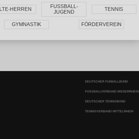
FUSSBALL-
LTE-HERREN
TENNIS
JUGEND
GYMNASTIK
FÖRDERVEREIN
DEUTSCHER FUßBALLBUND
FUSSBALLVERBAND NIEDERRHEIN
DEUTSCHER TENNISBUND
TENNISVERBAND MITTELRHEIN