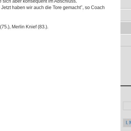
SPITZENREITER SPIELT SOUVERÄN
te sich aber konsequent im Abschluss.
20.04.2014
. Jetzt haben wir auch die Tore gemacht", so Coach
DHÜNNER BEHIELTEN DIE RUHE
14.04.2014
ABWEHRBOLLWERK DES
75.), Merlin Knief (83.).
SCHLUSSLICHTS
07.04.2014
FRÜHER RÜCKSTAND
31.03.2014
I