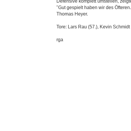
Defensive komplett umstellen, zeig
KURZ VOR EINER VERLÄNGERUNG
"Gut gespielt haben wir des Öfteren
06.09.2014
Thomas Heyer.
DHÜNN ÜBERRASCHT GEGEN HILGEN
01.09.2014
Tore: Lars Rau (57.), Kevin Schmidt (
KEIN SIEGER IM ERSTEN SAISONSPIEL
23.08.2014
rga
DHÜNN MIT BESSEREM START
26.05.2014