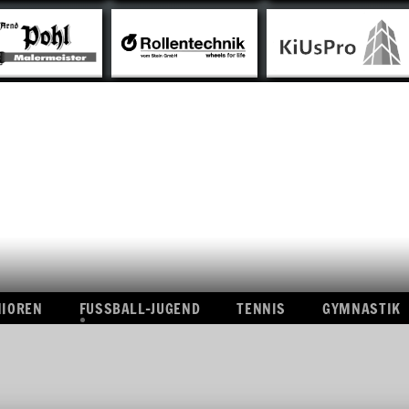
L-SENIOREN
FUSSBALL-JUGEND
TENNIS
GYMNAS
CHT
ÜBERSICHT
A-
CHAFT
JUGEND
B-
CHAFT
JUGEND
C-
N
JUGEND
ISSE
D-
JUGEND
E-
JUGEND
NIOREN
FUSSBALL-JUGEND
F-
TENNIS
GYMNASTIK
JUGEND
ÜBERSICHT
BAMBINI
A-
ERGEBNISSE
T
JUGEND
B-