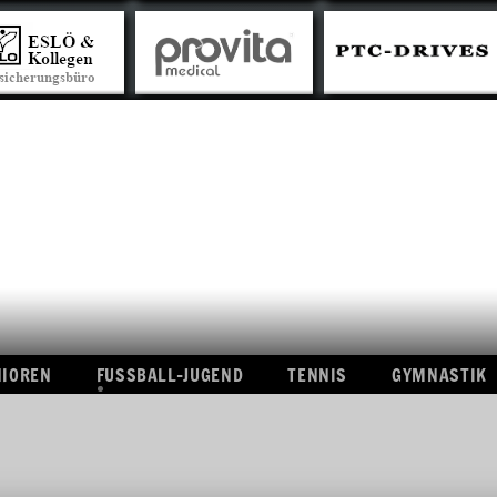
L-SENIOREN
FUSSBALL-JUGEND
TENNIS
GYMNAS
CHT
ÜBERSICHT
A-
CHAFT
JUGEND
B-
CHAFT
JUGEND
C-
N
JUGEND
ISSE
D-
JUGEND
E-
JUGEND
NIOREN
FUSSBALL-JUGEND
F-
TENNIS
GYMNASTIK
JUGEND
ÜBERSICHT
BAMBINI
A-
ERGEBNISSE
T
JUGEND
B-