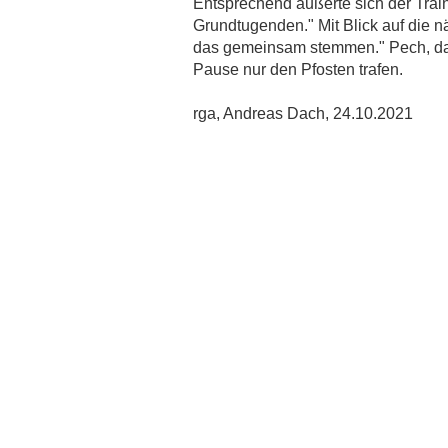
Entsprechend äußerte sich der Train
"DAS IST EXTREM BITTER"
Grundtugenden." Mit Blick auf die nä
12.6.2022
das gemeinsam stemmen." Pech, da
DTV DREHT EIN 0:3 UND FEIERT IM DERBY DEN
Pause nur den Pfosten trafen.
KLASSENERHALT
6.6.2022
rga, Andreas Dach, 24.10.2021
KNOCKOUT IN DER NACHSPIELZEIT
29.5.2022