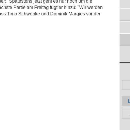
KNOCKOUT STATT AUSGLEICH
er: "Spätestens jetzt geht es nur noch um die
27.3.2022
chste Partie am Freitag fügt er hinzu: "Wir werden
BALSAM AUF DIE SEELE
ss Timo Schwebke und Dominik Margies vor der
20.3.2022
TG HILGEN IM KREISPOKALFINALE
17.3.2022