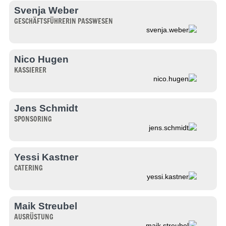
Svenja Weber
GESCHÄFTSFÜHRERIN PASSWESEN
svenja.weber
Nico Hugen
KASSIERER
nico.hugen
Jens Schmidt
SPONSORING
jens.schmidt
Yessi Kastner
CATERING
yessi.kastner
Maik Streubel
AUSRÜSTUNG
maik.streubel