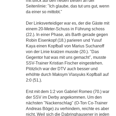
mit Blick auf den neuen Besen an der
Seitenlinie: "Ich glaube, das tut uns gut, wenn
da einer so mittobt."
Der Linksverteidiger war es, der die Gäste mit
einem 20-Meter-Schuss in Führung schoss
(22.). In einer Phase, als Barth gerade gegen
Robin Eisenkopf (18.) parieren und Yusuf
Kaya einen Kopfball von Marius Suchanoff
von der Linie kratzen musste (20.). "Das
Gegentor hat was mit uns gemacht", musste
SSV-Trainer Kristian Fischer eingestehen.
Plötzlich war der DTV auch besser und
erhöhte durch Maksym Vlasyuks Kopfball auf
2:0 (51.).
Erst mit dem 1:2 von Gabriel Romeo (70.) war
der SSV im Derby angekommen. Um den
nächsten "Nackenschlag" (O-Ton Co-Trainer
Andreas Böge) zu verhindern, reichte es aber
nicht. Weil sich die Dabringhausener in jeden