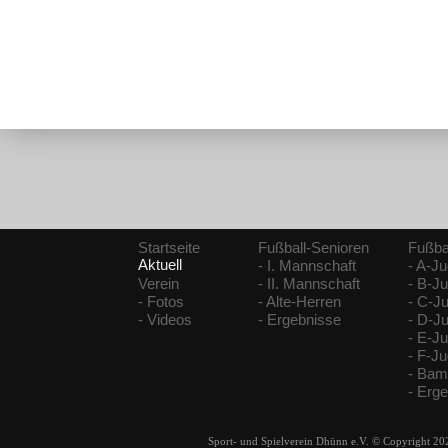
Startseite
Fußball-Senioren
Fußba
Aktuell
- I. Mannschaft
- A-J
Verein
- II. Mannschaft
- B-J
- Fotos
- Alte-Herren
- C-J
- Videos
- Ergebnisse
- D-J
- E-J
- F-J
- Bam
- Erg
Sport- und Spielverein Dhünn e.V. © Copyright 20