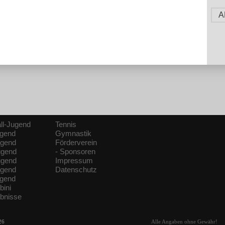
A
ll-Jugend
Tennis
ugend
Gymnastik
ugend
Förderverein
ugend
- Sponsoren
ugend
Impressum
ugend
Datenschutz
ugend
bini
ebnisse
26
Alle Angaben ohne Gewähr!