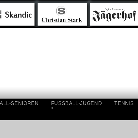
SSBALL-SENIOREN
FUSSBALL-JUGEND
TEN
ÜBERSICHT
ÜBERSICHT
I.
A-
MANNSCHAFT
JUGEND
II.
B-
MANNSCHAFT
JUGEND
ALTE-
C-
HERREN
JUGEND
ERGEBNISSE
D-
JUGEND
E-
JUGEND
ALL-SENIOREN
FUSSBALL-JUGEND
F-
TENNIS
JUGEND
SICHT
ÜBERSICHT
BAMBINI
A-
ERGEBNISSE
NSCHAFT
JUGEND
B-
NSCHAFT
JUGEND