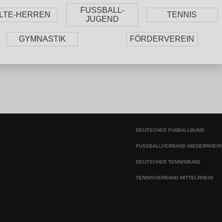
FUSSBALL-
LTE-HERREN
TENNIS
JUGEND
GYMNASTIK
FÖRDERVEREIN
DEUTSCHER FUßBALLBUND
FUSSBALLVERBAND NIEDERRHEIN
DEUTSCHER TENNISBUND
TENNISVERBAND MITTELRHEIN