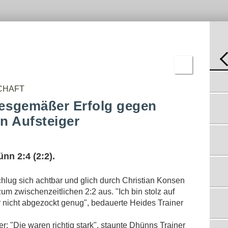
-
C-
REN
JUGEND
BNISSE
D-
JUGEND
E-
JUGEND
F-
JUGEND
BAMBINI
"BEI DENEN DURCHZUKOMMEN, IST FAST
SO SCHWER, WIE HIER EINEN PARKPLATZ
CHAFT
ERGEBNISSE
ZU FINDEN."
esgemäßer Erfolg gegen
1.12.2019
n Aufsteiger
DHÜNN BAUT TABELLENFÜHRUNG AUS
17.11.2019
SV 09/35 UND SSV DHÜNN
KOMPLETTIEREN HALBFINALE
nn 2:4 (2:2).
15.11.2019
DIE DHÜNNER LASSEN WEITER NICHTS
lug sich achtbar und glich durch Christian Konsen
ANBRENNEN
10.11.2019
zum zwischenzeitlichen 2:2 aus. "Ich bin stolz auf
 nicht abgezockt genug", bedauerte Heides Trainer
DER SSV SIEGT IM DUELL DER BEIDEN
SPITZENTEAMS
3.11.2019
 "Die waren richtig stark", staunte Dhünns Trainer