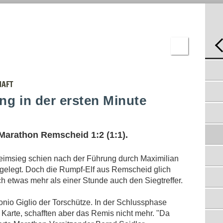
T
JUGEND
C-
JUGEND
D-
JUGEND
E-
JUGEND
F-
AUF AUGENHÖHE MIT DEM TABELLENZWEITEN
JUGEND
11.04.2016
BAMBINI
HAFT
STEIGERUNG ERST IN DER SCHLUSSPHASE
ERGEBNISSE
07.04.2016
ng in der ersten Minute
FAST WÄRE EIN PUNKTGEWINN GELUNGEN
04.04.2016
NIEDERLAGE IN KAMPFBETONTEM SPIEL
Marathon Remscheid 1:2 (1:1).
24.03.2016
"HOCHVERDIENTEN ERFOLG" BEIM START INS
eimsieg schien nach der Führung durch Maximilian
NEUE JAHR
21.03.2016
e gelegt. Doch die Rumpf-Elf aus Remscheid glich
ch etwas mehr als einer Stunde auch den Siegtreffer.
TESTSPIEL IN KÜRTEN
23.02.2016
onio Giglio der Torschütze. In der Schlussphase
DREI ABGÄNGE BEIM SSV DHÜNN
16.02.2016
e Karte, schafften aber das Remis nicht mehr. "Da