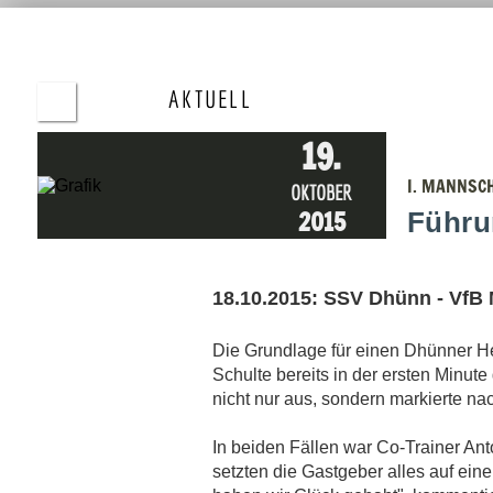
MANNSCHAF
ALTE-
HERREN
ERGEBNISSE
AKTUELL
19.
ERSTE GEWINNT NACH 0:3 - PAUSENRÜCKSTAND
13.09.2016
I. MANNSC
HOHE NIEDERLAGE TROTZ HALBZEITFÜHRUNG
OKTOBER
05.09.2016
2015
Führu
ORTSDERBY AUF AUGENHÖHE
29.08.2016
REMIS BEIM VORGEZOGENEN SAISONAUFTAKT
18.10.2015: SSV Dhünn - VfB 
23.08.2016
DER SSV DHÜNN SICHERT SICH DEN
Die Grundlage für einen Dhünner H
KLASSENERHALT
22.05.2016
Schulte bereits in der ersten Minut
nicht nur aus, sondern markierte na
DAS GLÜCKLICHERE TEAM SETZT SICH DURCH
08.05.2016
In beiden Fällen war Co-Trainer Ant
"ÜBERRAGENDE TEAMLEISTUNG" IM DERBY
08.05.2016
setzten die Gastgeber alles auf ein