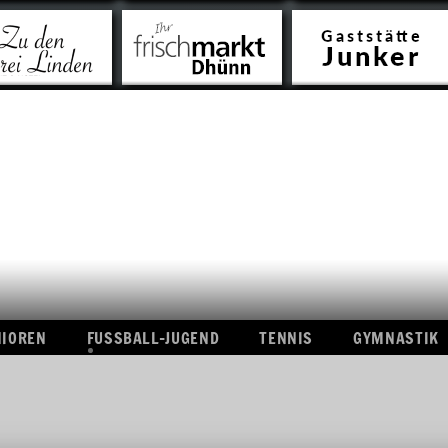
L-SENIOREN
FUSSBALL-JUGEND
TENNIS
GYMNAS
CHT
ÜBERSICHT
A-
CHAFT
JUGEND
B-
CHAFT
JUGEND
C-
N
JUGEND
ISSE
D-
JUGEND
E-
JUGEND
NIOREN
FUSSBALL-JUGEND
F-
TENNIS
GYMNASTIK
JUGEND
ÜBERSICHT
BAMBINI
A-
ERGEBNISSE
T
JUGEND
B-