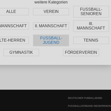
weitere Kategorien
FUSSBALL-
ALLE
VEREIN
SENIOREN
III.
. MANNSCHAFT
II. MANNSCHAFT
MANNSCHAFT
FUSSBALL-
LTE-HERREN
TENNIS
JUGEND
GYMNASTIK
FÖRDERVEREIN
DEUTSCHER FUßBALLBUND
FUSSBALLVERBAND NIEDERRHEIN