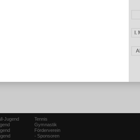
I
A
ll-Jugend
Tennis
ugend
Gymnastik
ugend
Förderverein
ugend
- Sponsoren