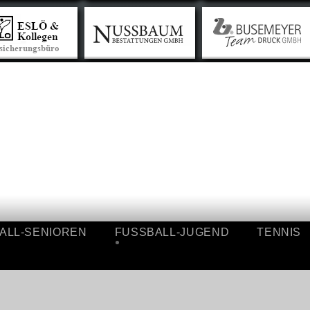
SSBALL-SENIOREN
FUSSBALL-JUGEND
TEN
ÜBERSICHT
ÜBERSICHT
I.
A-
MANNSCHAFT
JUGEND
II.
B-
MANNSCHAFT
JUGEND
ALTE-
C-
HERREN
JUGEND
ERGEBNISSE
D-
JUGEND
E-
JUGEND
ALL-SENIOREN
FUSSBALL-JUGEND
F-
TENNIS
JUGEND
SICHT
ÜBERSICHT
BAMBINI
A-
ERGEBNISSE
NSCHAFT
JUGEND
B-
NSCHAFT
JUGEND