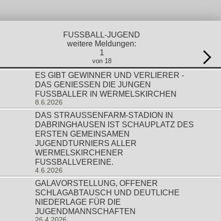
FUSSBALL-JUGEND
weitere Meldungen:
1
von 18
ES GIBT GEWINNER UND VERLIERER -
DAS GENIESSEN DIE JUNGEN F
USSBALLER IN WERMELSKIRCHEN
8.6.2026
DAS STRAUSSENFARM-STADION IN D
ABRINGHAUSEN IST SCHAUPLATZ DES E
RSTEN GEMEINSAMEN J
UGENDTURNIERS ALLER W
ERMELSKIRCHENER F
USSBALLVEREINE.
4.6.2026
GALAVORSTELLUNG, OFFENER
SCHLAGABTAUSCH UND DEUTLICHE
NIEDERLAGE FÜR DIE
JUGENDMANNSCHAFTEN
26.4.2026