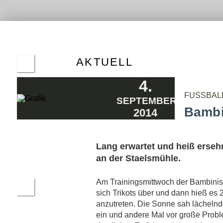
ALTE
HER
ERGE
AKTUELL
4.
FUSSBAL
SEPTEMBER
Bambi
2014
Lang erwartet und heiß erseh
an der Staelsmühle.
Am Trainingsmittwoch der Bambinis 
sich Trikots über und dann hieß e
anzutreten. Die Sonne sah lächelnd 
ein und andere Mal vor große Prob