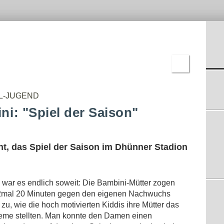
-
C-
REN
JUGEND
BNISSE
D-
JUGEND
E-
JUGEND
F-
JUGEND
BAMBINI
ERGEBNISSE
L-JUGEND
ni: "Spiel der Saison"
nt, das Spiel der Saison im Dhünner Stadion
war es endlich soweit: Die Bambini-Mütter zogen
s 2mal 20 Minuten gegen den eigenen Nachwuchs
zu, wie die hoch motivierten Kiddis ihre Mütter das
leme stellten. Man konnte den Damen einen