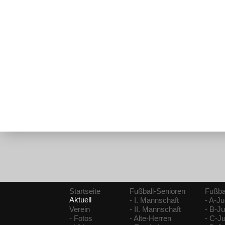
Startseite
Fußball-Senioren
Fußba
Aktuell
- I. Mannschaft
- A-J
Verein
- II. Mannschaft
- B-J
- Fotos
- Alte-Herren
- C-J