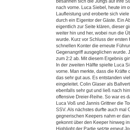
besannen sich die Jungs auf Ihre St
POSITION
27.5.2023
nach vorne. Luca Siebel, heute im of
Laufleistung und eroberte sich viele
REFORM DER SPIELFORM IM KINDERFUSSBALL
4.4.2022
durch ein Eigentor der Gäste. Ein 
eigentlich zur Seite klären, dieser g
F 1 DES SSV DHÜNN NIMMT AN MINI EM TEIL
14.06.2016
weiter hin und her, wobei nun die Ü
DOMINIK ROSINSKI TRAINIERT JETZT DIE A-
wurde. Kurz vor Schluss der ersten 
JUGEND IN DHÜNN
schnellen Konter die erneute Führu
27.05.2015
Gegenangriff ausgeglichen wurde. J
BAMBINI: "SPIEL DER SAISON"
zum 2:2 ab. Mit diesem Ergebnis gi
04.09.2014
In der zweiten Hälfte spielte Luca S
WEIHNACHTSFEIER DER FUSSBALL-JUGEND-A
vorne. Man merkte, dass die Kräfte
BTEILUNG UND "KICK-OFF"
das sehr gut aus. Es entstanden vie
14.11.2013
eingeleitet. Colin Glaser als Ballve
ebenfalls sehr gut und ließ nach hi
offensive Dreier-Reihe. So war es 
Luca Voß und Jannis Grittner die Tor
SSV. Als nächstes durfte auch mal 
gegnerischen Keepers nahm er danke
gekonnt über den Keeper hinweg ins
Highlight der Partie setzte erneut