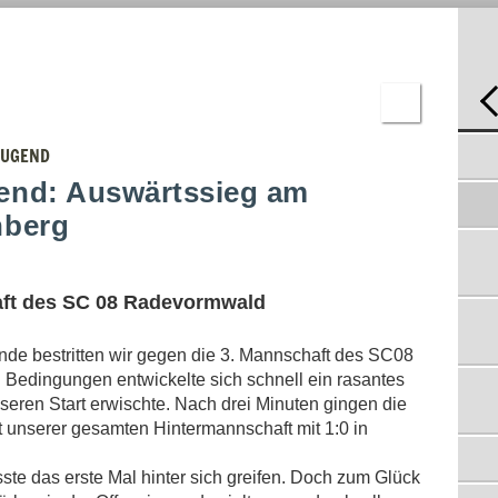
T
JUGEND
C-
JUGEND
D-
JUGEND
E-
JUGEND
F-
E1-JUGEND: KLARE NIEDERLAGE IN HASTEN
JUGEND
JUGEND
07.10.2013
BAMBINI
end: Auswärtssieg am
E1-JUGEND: NIEDERLAGE TROTZ BESTER
ERGEBNISSE
SAISONLEISTUNG
nberg
03.10.2013
E1-JUGEND: KANTERSIEG IN DER STAELSMÜHLE
21.09.2013
haft des SC 08 Radevormwald
E1-JUGEND: UNENTSCHIEDEN IN STRUCK
14.09.2013
nde bestritten wir gegen die 3. Mannschaft des SC08
E1-JUGEND: AUS IN DER ERSTEN RUNDE DES
KREISPOKALS
Bedingungen entwickelte sich schnell ein rasantes
07.09.2013
seren Start erwischte. Nach drei Minuten gingen die
E-JUGEND: SIEG IM LETZTEN
t unserer gesamten Hintermannschaft mit 1:0 in
MEISTERSCHAFTSSPIEL
30.06.2013
sste das erste Mal hinter sich greifen. Doch zum Glück
E-JUGEND: SOUVERÄNER SIEG GEGEN AYYILDIZ