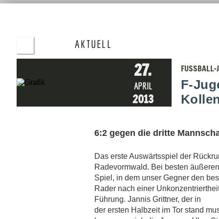
MANNSCHAF
ALTE-
HERREN
ERGEBNISSE
AKTUELL
27.
ES GIBT GEWINNER UND VERLIERER - DAS
FUSSBALL-
GENIESSEN DIE JUNGEN FUSSBALLER IN WE
RMELSKIRCHEN
F-Jug
APRIL
8.6.2026
2013
Kolle
DAS STRAUSSENFARM-STADION IN D
ABRINGHAUSEN IST SCHAUPLATZ DES ERSTEN G
EMEINSAMEN JUGENDTURNIERS ALLER W
ERMELSKIRCHENER FUSSBALLVEREINE.
6:2 gegen die dritte Mannsc
4.6.2026
GALAVORSTELLUNG, OFFENER SCHLAGABTAUSCH
Das erste Auswärtsspiel der Rückru
UND DEUTLICHE NIEDERLAGE FÜR DIE
Radevormwald. Bei besten äußeren 
JUGENDMANNSCHAFTEN
Spiel, in dem unser Gegner den bes
26.4.2026
Rader nach einer Unkonzentrierthei
DURCHWACHSENER SPIELTAG FÜR DIE JUGEND
Führung. Jannis Grittner, der in
23.3.2026
der ersten Halbzeit im Tor stand mu
NEUER VORSTAND UND NEU GESCHAFFENE