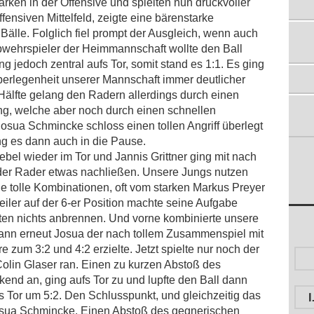
ärken in der Offensive und spielten nun druckvoller
02.06.2013
fensiven Mittelfeld, zeigte eine bärenstarke
E-JUGEND: ARBEITSSIEG IM
 Bälle. Folglich fiel prompt der Ausgleich, wenn auch
NACHBARSCHAFTSDUELL
Abwehrspieler der Heimmannschaft wollte den Ball
27.05.2013
ing jedoch zentral aufs Tor, somit stand es 1:1. Es ging
E-JUGEND: NIEDERLAGE GEGEN RADE
berlegenheit unserer Mannschaft immer deutlicher
27.05.2013
Hälfte gelang den Radern allerdings durch einen
E-JUGEND: KNAPPE NIEDERLAGE AM HONSBERG
ng, welche aber noch durch einen schnellen
14.05.2013
osua Schmincke schloss einen tollen Angriff überlegt
ng es dann auch in die Pause.
iebel wieder im Tor und Jannis Grittner ging mit nach
 der Rader etwas nachließen. Unsere Jungs nutzen
le tolle Kombinationen, oft vom starken Markus Preyer
rteiler auf der 6-er Position machte seine Aufgabe
nten nichts anbrennen. Und vorne kombinierte unsere
dann erneut Josua der nach tollem Zusammenspiel mit
e zum 3:2 und 4:2 erzielte. Jetzt spielte nur noch der
Colin Glaser ran. Einen zu kurzen Abstoß des
nd an, ging aufs Tor zu und lupfte den Ball dann
 Tor um 5:2. Den Schlusspunkt, und gleichzeitig das
 Josua Schmincke. Einen Abstoß des gegnerischen