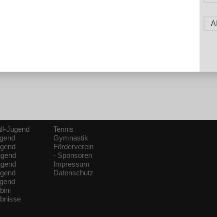
A
ll-Jugend
Tennis
ugend
Gymnastik
ugend
Förderverein
ugend
- Sponsoren
ugend
Impressum
ugend
Datenschutz
ugend
bini
ebnisse