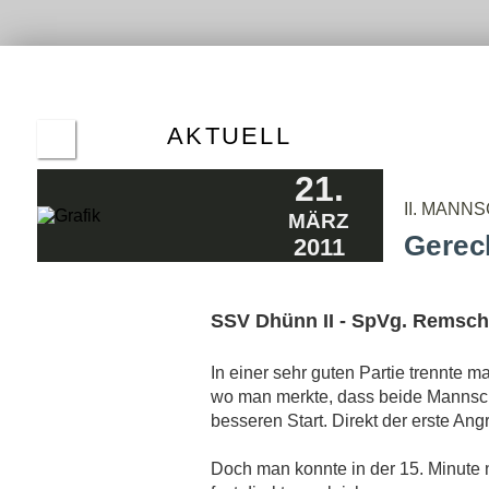
ALTE
HER
ERGE
AKTUELL
FRÜHE ENTSCHEIDUNG DURCH
21.
HATTRICK
08.11.2011
II. MANN
MÄRZ
NIEDERLAGE IM DERBY
Gerec
2011
27.10.2011
PLATZ WAR NICHT BESPIELBAR
24.10.2011
SSV Dhünn II - SpVg. Remschei
REMIS NACH DOPPELPACK
18.10.2011
In einer sehr guten Partie trennte ma
AUSREICHEND CHANCEN - KEINE TORE
11.10.2011
wo man merkte, dass beide Mannsch
besseren Start. Direkt der erste Angr
"TYPISCHES 0:0-SPIEL"
06.10.2011
Doch man konnte in der 15. Minute 
ERSATZGESCHWÄCHT BEIM