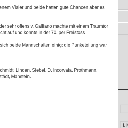
ZWEITE ERARBEITET SICH
fenem Visier und beide hatten gute Chancen aber es
AUSWÄRTSSIEG
11.04.2011
TABELLENFÜHRUNG ÜBERNOMMEN
eder sehr offensiv. Galliano machte mit einem Traumtor
04.04.2011
cht auf und konnte in der 70. per Freistoss
GUTE 2. HALBZEIT BRINGT 3 PUNKTE
28.03.2011
n sich beide Mannschaften einig: die Punketeilung war
chmidt, Linden, Siebel, D. Incorvaia, Prothmann,
tädt, Manstein.
I