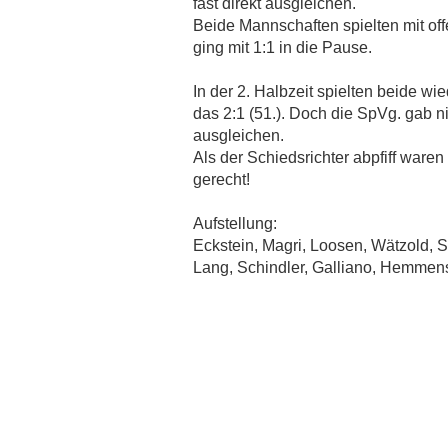
AUSWÄRTSSPIEL
fast direkt ausgleichen.
27.09.2011
Beide Mannschaften spielten mit of
GOLDENES HÄNDCHEN
ging mit 1:1 in die Pause.
20.09.2011
"EINE ÄRGERLICHE NIEDERLAGE"
In der 2. Halbzeit spielten beide wi
13.09.2011
das 2:1 (51.). Doch die SpVg. gab ni
RADE AGIERTE EFFEKTIVER
ausgleichen.
06.09.2011
Als der Schiedsrichter abpfiff ware
gerecht!
Aufstellung:
Eckstein, Magri, Loosen, Wätzold, S
Lang, Schindler, Galliano, Hemmens