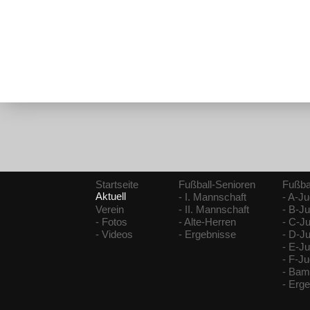
Startseite
Fußball-Senioren
Fußba
Aktuell
- I. Mannschaft
- A-J
Verein
- II. Mannschaft
- B-J
- Fotos
- Alte-Herren
- C-J
- Videos
- Ergebnisse
- D-J
- E-J
- F-J
- Bam
- Erg