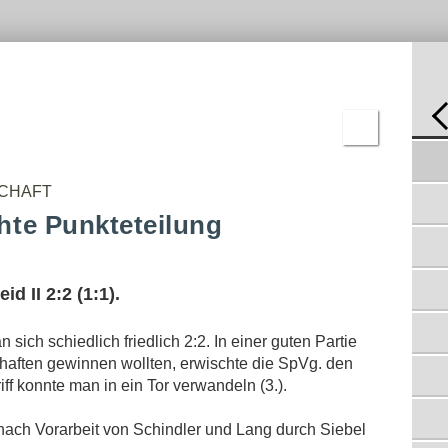
-
C-
REN
JUGEND
BNISSE
D-
JUGEND
E-
JUGEND
F-
JUGEND
BAMBINI
REMIS NACH 2:0 PAUSENFÜHRUNG
30.08.2011
ERGEBNISSE
SCHAFT
POSITIONSAUSLOSUNG IM LETZTEN SPIEL
30.05.2011
hte Punkteteilung
ZWEITE UNTERLIEGT IN BURSCHEID
11.05.2011
II. MANNSCHAFT SCHAFFT DEN AUFSTIEG
d II 2:2 (1:1).
02.05.2011
NOCH EIN SIEG FEHLT ZUM AUFSTIEG
n sich schiedlich friedlich 2:2. In einer guten Partie
26.04.2011
aften gewinnen wollten, erwischte die SpVg. den
TABELLENVIERTEN AUF DISTANZ
iff konnte man in ein Tor verwandeln (3.).
GEHALTEN
21.04.2011
nach Vorarbeit von Schindler und Lang durch Siebel
ZWEITE GEWINNT VERDIENT
18.04.2011