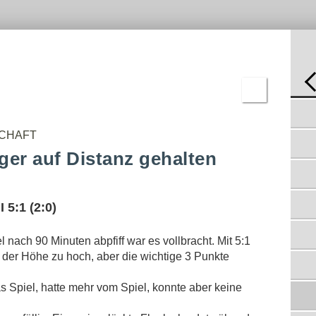
-
C-
REN
JUGEND
BNISSE
D-
JUGEND
E-
JUGEND
F-
JUGEND
BAMBINI
REMIS NACH 2:0 PAUSENFÜHRUNG
30.08.2011
ERGEBNISSE
SCHAFT
POSITIONSAUSLOSUNG IM LETZTEN SPIEL
30.05.2011
ger auf Distanz gehalten
ZWEITE UNTERLIEGT IN BURSCHEID
11.05.2011
II. MANNSCHAFT SCHAFFT DEN AUFSTIEG
 5:1 (2:0)
02.05.2011
NOCH EIN SIEG FEHLT ZUM AUFSTIEG
l nach 90 Minuten abpfiff war es vollbracht. Mit 5:1
26.04.2011
 der Höhe zu hoch, aber die wichtige 3 Punkte
TABELLENVIERTEN AUF DISTANZ
GEHALTEN
21.04.2011
 Spiel, hatte mehr vom Spiel, konnte aber keine
.
ZWEITE GEWINNT VERDIENT
18.04.2011