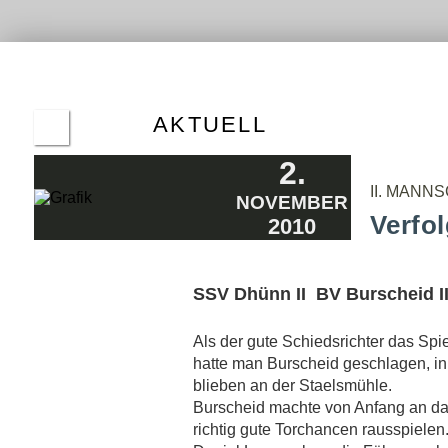
ALTE
HER
ERGE
AKTUELL
FRÜHE ENTSCHEIDUNG DURCH
2.
HATTRICK
08.11.2011
II. MANN
NOVEMBER
NIEDERLAGE IM DERBY
Verfol
2010
27.10.2011
PLATZ WAR NICHT BESPIELBAR
24.10.2011
SSV Dhünn II  BV Burscheid III
REMIS NACH DOPPELPACK
18.10.2011
Als der gute Schiedsrichter das Spie
AUSREICHEND CHANCEN - KEINE TORE
11.10.2011
hatte man Burscheid geschlagen, in
blieben an der Staelsmühle.
"TYPISCHES 0:0-SPIEL"
06.10.2011
Burscheid machte von Anfang an das
richtig gute Torchancen rausspielen
ERSATZGESCHWÄCHT BEIM