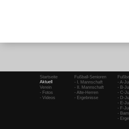
Startseite
Fußball-Senioren
Fußba
Aktuell
- I. Mannschaft
- A-J
Verein
- II. Mannschaft
- B-J
- Fotos
- Alte-Herren
- C-J
- Videos
- Ergebnisse
- D-J
- E-J
- F-J
- Bam
- Erg