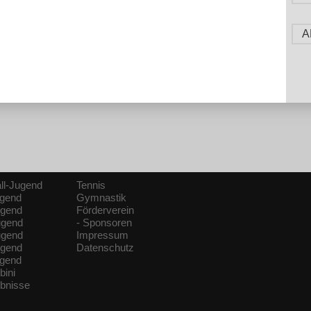
A
ll-Jugend
Tennis
ugend
Gymnastik
ugend
Förderverein
ugend
- Sponsoren
ugend
Impressum
ugend
Datenschutz
ugend
bini
ebnisse