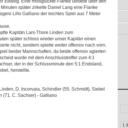
 zufällig. Eine missglückte Flanke landete über den
ZWEITE ERARBEITET SICH
2 Minuten später zirkelte Daniel Lang eine Flanke
AUSWÄRTSSIEG
ero Lillo Galliano der leichtes Spiel aus 7 Meter
11.04.2011
TABELLENFÜHRUNG ÜBERNOMMEN
Pause.
04.04.2011
köpfte Kapitän Lars-Thore Linden zum
GUTE 2. HALBZEIT BRINGT 3 PUNKTE
uten später schloss wieder unser Kapitän einen
28.03.2011
erte nicht, sondern spielte weiter offensiv nach vorn.
Spiel beider Mannschaften, da beide offensiv agierten
rscheid wurde mit dem Anschlusstreffer zum 4:1
Sachser, der in der Schlussminute den 5:1 Endstand,
bel, herstellte.
inden, D. Incorvaia, Schindler (55. Schmidt), Siebel 
(71. C. Sachser) - Galliano
I