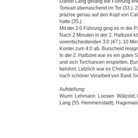
AUSWÄRTSSPIEL
Daniel Lang gelang die Führung eher
27.09.2011
Torwart überraschend im Tor (33.). 
GOLDENES HÄNDCHEN
präzise genau auf den Kopf von Calog
20.09.2011
hatte (35.).
"EINE ÄRGERLICHE NIEDERLAGE"
Mit der 2:0 Führung ging es in die 
13.09.2011
Nach 2 Minuten in der 2. Halbzeit 
RADE AGIERTE EFFEKTIVER
vorentscheidenden 3:0 (47.). 10 Min
06.09.2011
Konter zum 4:0 ab. Burscheid resigni
In der 2. Halbzeit war es ein gutes 
und sich Torchancen erspielten. Bu
belohnt. Letzlich war es Christian 
nach schöner Vorarbeit von Basti Sie
Aufstellung:
Wurm  Lehmann  Loosen  Wätzold, L
Lang (55. Hemmenstädt), Hagemann 