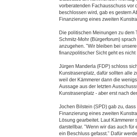
VOM SSV
vorberatenden Fachausschuss vor de
14.12.2018
beschlossen wird, gab es gestern A
KUNSTRASEN: SSV DHÜNN HAT
Finanzierung eines zweiten Kunstrase
HOFFNUNG
14.12.2018
Die politischen Meinungen zu dem 
KOMMENTAR: EIN HAKEN AN DER SACHE
Schmitz-Mohr (Bürgerforum) sprach s
BLEIBT
anzugehen. "Wir bleiben bei unsere
22.11.2018
finanzpolitischer Sicht geht es nich
EIFGEN: DER ERSTE SPATENSTICH IST
GEMACHT
Jürgen Manderla (FDP) schloss sich 
22.11.2018
Kunstrasenplatz, dafür sollten alle
BLEEK NIMMT STELLUNG ZU
weil der Kämmerer dann die wenigs
KUNSTRASEN
20.8.2018
Aussage aus der letzten Ausschusss
Kunstrasenplatz - aber erst nach d
Jochen Bilstein (SPD) gab zu, dass es
Finanzierung eines zweiten Kunstr
Lösung gearbeitet. Laut Kämmerer se
darstellbar. "Wenn wir das auch fü
ein Beschluss gefasst." Dafür werde