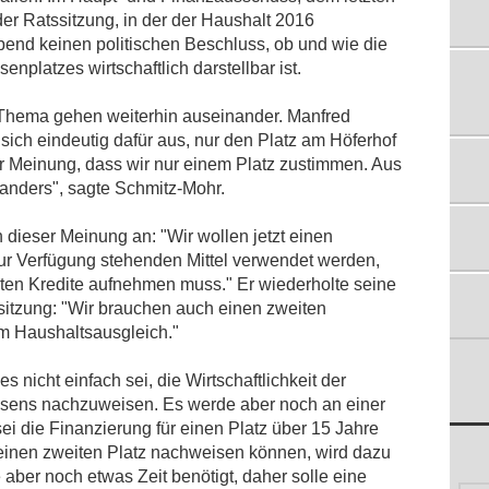
SORGENFALTEN IN DHÜNN
r Ratssitzung, in der der Haushalt 2016
24.03.2017
bend keinen politischen Beschluss, ob und wie die
EXPERTE PRÜFT BESCHAFFENHEIT DER
nplatzes wirtschaftlich darstellbar ist.
ASCHENPLÄTZE
18.11.2016
Thema gehen weiterhin auseinander. Manfred
VEREINE KÖNNEN ALLE SPORTHALLEN
ich eindeutig dafür aus, nur den Platz am Höferhof
WIEDER NUTZEN
r Meinung, dass wir nur einem Platz zustimmen. Aus
12.10.2016
t anders", sagte Schmitz-Mohr.
FVN-VEREINSDIALOG BEIM SSV DHÜNN
E.V.
dieser Meinung an: "Wir wollen jetzt einen
23.08.2016
 zur Verfügung stehenden Mittel verwendet werden,
HÖFERHOF-KUNSTRASEN KOMMT ERST
ten Kredite aufnehmen muss." Er wiederholte seine
2017
25.04.2016
itzung: "Wir brauchen auch einen zweiten
em Haushaltsausgleich."
 nicht einfach sei, die Wirtschaftlichkeit der
asens nachzuweisen. Es werde aber noch an einer
i die Finanzierung für einen Platz über 15 Jahre
r einen zweiten Platz nachweisen können, wird dazu
 aber noch etwas Zeit benötigt, daher solle eine