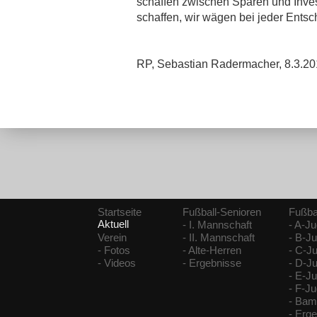
schaffen zwischen Sparen und Inves
schaffen, wir wägen bei jeder Entsch
RP, Sebastian Radermacher, 8.3.2
Startseite
Fußball-Senioren
Fußba
Aktuell
- I. Mannschaft
- A-J
Verein
- II. Mannschaft
- B-J
- Fotos
- Alte-Herren
- C-J
- Videos
- Ergebnisse
- D-J
- E-J
- F-J
- Bam
- Erg