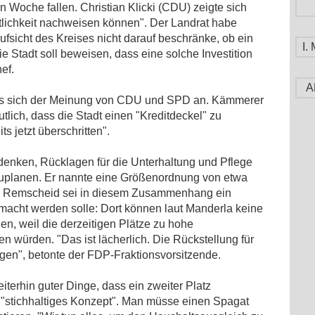
 Woche fallen. Christian Klicki (CDU) zeigte sich
aftlichkeit nachweisen können". Der Landrat habe
ufsicht des Kreises nicht darauf beschränke, ob ein
I
e Stadt soll beweisen, dass eine solche Investition
ef.
A
 sich der Meinung von CDU und SPD an. Kämmerer
lich, dass die Stadt einen "Kreditdeckel" zu
ts jetzt überschritten".
enken, Rücklagen für die Unterhaltung und Pflege
zuplanen. Er nannte eine Größenordnung von etwa
r. Remscheid sei in diesem Zusammenhang ein
emacht werden solle: Dort können laut Manderla keine
n, weil die derzeitigen Plätze zu hohe
n würden. "Das ist lächerlich. Die Rückstellung für
lgen", betonte der FDP-Fraktionsvorsitzende.
eiterhin guter Dinge, dass ein zweiter Platz
in "stichhaltiges Konzept". Man müsse einen Spagat