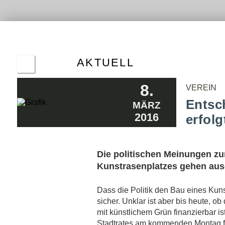
ALTE
HER
ERGE
AKTUELL
2021 SOLL DHÜNN FOLGEN
8.
23.9.2019
VEREIN
EINE KIRMES IM ZEICHEN DES
Entsc
MÄRZ
KUNSTRASENS
2016
19.8.2019
erfolg
VIER FRAKTIONEN FORDERN
KUNSTRASEN FÜR DHÜNN
18.6.2019
Die politischen Meinungen zu
FUSSBALLSPIELER HOFFEN AUF K
Kunstrasenplatzes gehen aus
UNSTRASENPLATZ
11.4.2019
Dass die Politik den Bau eines Kuns
EINE HALBE MILLION EURO FÜR DEN
sicher. Unklar ist aber bis heute, o
SPORT
8.3.2019
mit künstlichem Grün finanzierbar is
KOMMENTAR: ENDLICH EIN STATEMENT
Stadtrates am kommenden Montag fa