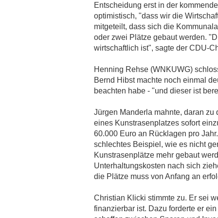
Entscheidung erst in der kommenden
optimistisch, "dass wir die Wirtsch
mitgeteilt, dass sich die Kommunala
oder zwei Plätze gebaut werden. "Di
wirtschaftlich ist", sagte der CDU-Ch
Henning Rehse (WNKUWG) schloss
Bernd Hibst machte noch einmal deut
beachten habe - "und dieser ist berei
Jürgen Manderla mahnte, daran zu d
eines Kunstrasenplatzes sofort ein
60.000 Euro an Rücklagen pro Jah
schlechtes Beispiel, wie es nicht g
Kunstrasenplätze mehr gebaut werde
Unterhaltungskosten nach sich ziehe
die Plätze muss von Anfang an erfo
Christian Klicki stimmte zu. Er sei w
finanzierbar ist. Dazu forderte er e