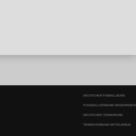
DEUTSCHER FUßBALLBUND
FUSSBALLVERBAND NIEDERRHEIN
DEUTSCHER TENNISBUND
TENNISVERBAND MITTELRHEIN