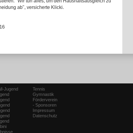
tieren. "Wir tun alles, um den Haushaltsausgleich zu
eidung ab", versicherte Klicki.
016
ll-Jugend
Tennis
ugend
Gymnastik
ugend
Förderverein
ugend
- Sponsoren
ugend
Impressum
ugend
Datenschutz
ugend
bini
ebnisse