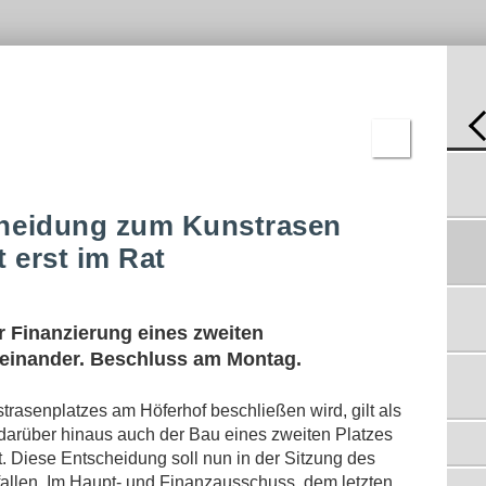
-
C-
REN
JUGEND
BNISSE
D-
JUGEND
E-
JUGEND
F-
JUGEND
BAMBINI
NEUE PLÄTZE GIBT ES WOHL FÜR ALLE
KICKER
ERGEBNISSE
22.11.2017
heidung zum Kunstrasen
SSV GIBT KUNSTRASEN-KONZEPT IN
t erst im Rat
AUFTRAG
23.10.2017
KUNSTRASEN: IN HÖFERHOF ROLLEN
BAGGER
r Finanzierung eines zweiten
26.05.2017
einander. Beschluss am Montag.
KOMMENTAR: FAIRNESS GEHÖRT DAZU
30.03.2017
trasenplatzes am Höferhof beschließen wird, gilt als
EIFGEN: KUNSTRASEN STEHT NOCH IN
b darüber hinaus auch der Bau eines zweiten Platzes
FRAGE
30.03.2017
t. Diese Entscheidung soll nun in der Sitzung des
KUNSTRASEN - NULLNEUN FREUT SICH,
llen. Im Haupt- und Finanzausschuss, dem letzten