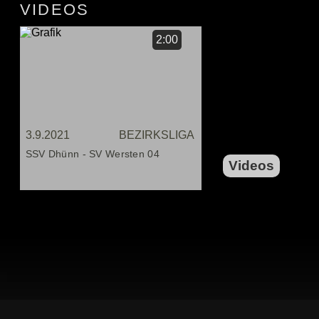
VIDEOS
2:00
3.9.2021
BEZIRKSLIGA
SSV Dhünn - SV Wersten 04
Videos