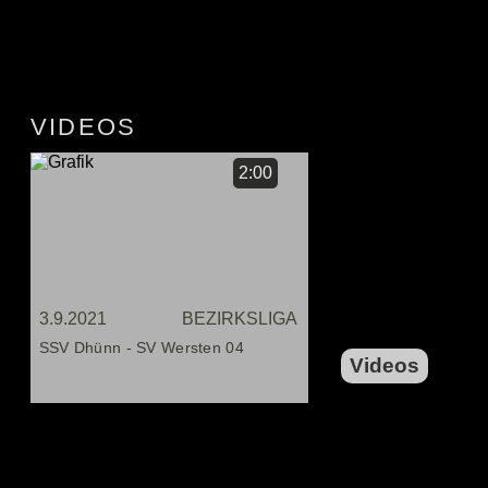
VIDEOS
2:00
3.9.2021
BEZIRKSLIGA
SSV Dhünn - SV Wersten 04
Videos