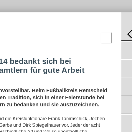
-
C-
REN
JUGEND
BNISSE
D-
JUGEND
E-
JUGEND
F-
JUGEND
BAMBINI
RAT BESCHLIESST ZWEI K
UNSTRASENPLÄTZE
ERGEBNISSE
15.03.2016
14 bedankt sich bei
ENTSCHEIDUNG ZUM KUNSTRASEN
amtlern für gute Arbeit
ERFOLGT ERST IM RAT
08.03.2016
STADT PRÜFT WIRTSCHAFTLICHKEIT FÜR
ZWEITEN KUNSTRASENPLATZ
vorstellbar. Beim Fußballkreis Remscheid
03.03.2016
en Tradition, sich in einer Feierstunde bei
HIBST: NUR EIN KUNSTRASENPLATZ KANN
rn zu bedanken und sie auszuzeichnen.
FINANZIERT WERDEN
23.02.2016
DAS KUNSTRASEN-DILEMMA
 die Kreisfunktionäre Frank Tammschick, Jochen
14.02.2016
Garbe und Dirk Spiegelhauer vor. Jeder der acht
CDU/SPD WOLLEN ZWEI SPORTPLÄTZE
rschiedliche Art und Weise unentgeltliche