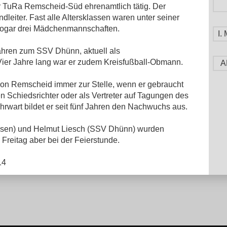
für TuRa Remscheid-Süd ehrenamtlich tätig. Der
leiter. Fast alle Altersklassen waren unter seiner
 sogar drei Mädchenmannschaften.
I
Jahren zum SSV Dhünn, aktuell als
Vier Jahre lang war er zudem Kreisfußball-Obmann.
A
hon Remscheid immer zur Stelle, wenn er gebraucht
inen Schiedsrichter oder als Vertreter auf Tagungen des
ehrwart bildet er seit fünf Jahren den Nachwuchs aus.
usen) und Helmut Liesch (SSV Dhünn) wurden
 Freitag aber bei der Feierstunde.
14