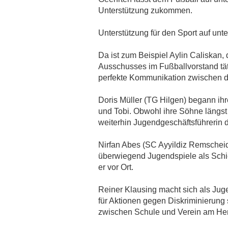
SORGENFALTEN IN DHÜNN
Unterstützung zukommen.
24.03.2017
EXPERTE PRÜFT BESCHAFFENHEIT DER
Unterstützung für den Sport auf unt
ASCHENPLÄTZE
18.11.2016
Da ist zum Beispiel Aylin Caliskan, d
VEREINE KÖNNEN ALLE SPORTHALLEN
Ausschusses im Fußballvorstand tät
WIEDER NUTZEN
perfekte Kommunikation zwischen d
12.10.2016
FVN-VEREINSDIALOG BEIM SSV DHÜNN
Doris Müller (TG Hilgen) begann ihr
E.V.
und Tobi. Obwohl ihre Söhne längst
23.08.2016
weiterhin Jugendgeschäftsführerin 
HÖFERHOF-KUNSTRASEN KOMMT ERST
2017
25.04.2016
Nirfan Abes (SC Ayyildiz Remscheid)
überwiegend Jugendspiele als Schied
er vor Ort.
Reiner Klausing macht sich als Jug
für Aktionen gegen Diskriminierung 
zwischen Schule und Verein am He