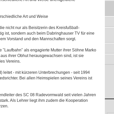
BAUEN
04.02.2016
KUNSTRASEN AM HÖFERHOF, FLÄCHE IM
erschiedliche Art und Weise
EIFGEN FÜR NEUES HALLENBAD
RESERVIERT
ie nicht nur als Beisitzerin des Kreisfußball-
22.01.2016
ig ist, sondern auch beim Dabringhauser TV für eine
ENTSCHEIDUNG ZUM THEMA
em Vorstand und den Mannschaften sorgt.
KUNSTRASENPLÄTZE VERTAGT
21.10.2015
e "Laufbahn" als engagierte Mutter ihrer Söhne Marko
VEREINE BEKRÄFTIGEN PLÄNE FÜR ZWEI
 aus ihrer Obhut herausgewachsen sind, ist sie
KUNSTRASENPLÄTZE
03.09.2015
des Vereins.
PLAN: KUNSTRASEN AN ZWEI
STANDORTEN
 leitet - mit kürzeren Unterbrechungen - seit 1994
28.08.2015
srichter. Bei allen Heimspielen seines Vereins ist
endleiter des SC 08 Radevormwald seit vielen Jahren
stark. Als Lehrer liegt ihm zudem die Kooperation
rzen.