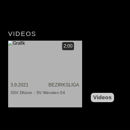
VIDEOS
2:00
3.9.2021
BEZIRKSLIGA
SSV Dhünn - SV Wersten 04
Videos