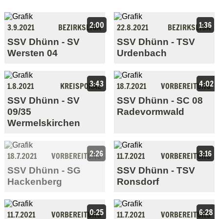
2:00
1:36
3.9.2021
BEZIRKSLIGA
22.8.2021
BEZIRKSLIGA
SSV Dhünn - SV
SSV Dhünn - TSV
Wersten 04
Urdenbach
3:43
4:02
1.8.2021
KREISPOKAL
18.7.2021
VORBEREITUNG
SSV Dhünn - SV
SSV Dhünn - SC 08
09/35
Radevormwald
Wermelskirchen
2:26
3:16
18.7.2021
VORBEREITUNG
11.7.2021
VORBEREITUNG
SSV Dhünn - SG
SSV Dhünn - TSV
Hackenberg
Ronsdorf
0:25
6:28
11.7.2021
VORBEREITUNG
11.7.2021
VORBEREITUNG