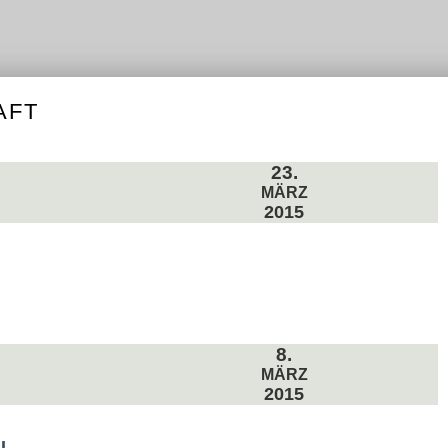
-
C-
REN
JUGEND
BNISSE
D-
JUGEND
E-
JUGEND
AFT
F-
JUGEND
BAMBINI
23.
ERGEBNISSE
MÄRZ
2015
8.
MÄRZ
2015
I