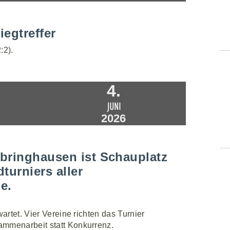
iegtreffer
:2).
4.
JUNI
2026
bringhausen ist Schauplatz
urniers aller
e.
artet. Vier Vereine richten das Turnier
ammenarbeit statt Konkurrenz.