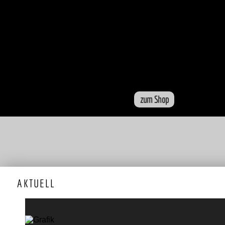
ALTE
HER
ERGE
zum Shop
AKTUELL