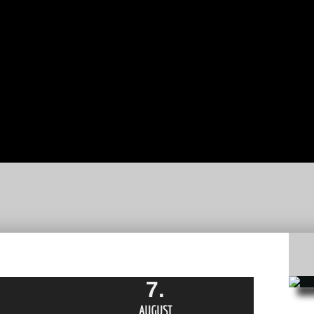
-
C-
REN
JUGEND
BNISSE
D-
JUGEND
E-
JUGEND
F-
JUGEND
BAMBINI
ERGEBNISSE
7.
AUGUST