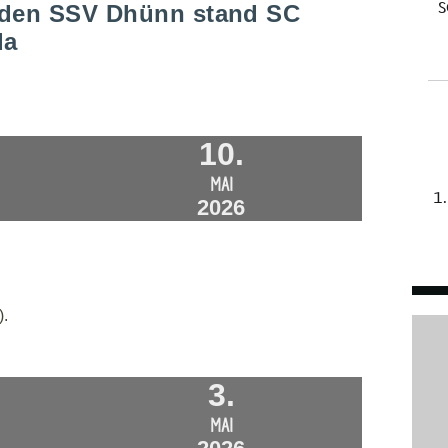
 den SSV Dhünn stand SC
da
10.
MAI
2026
).
3.
MAI