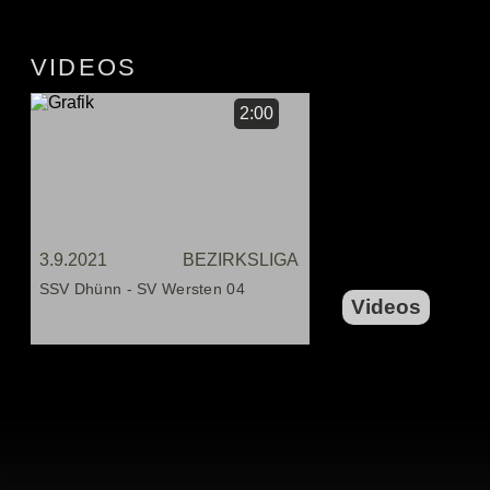
VIDEOS
2:00
3.9.2021
BEZIRKSLIGA
SSV Dhünn - SV Wersten 04
Videos