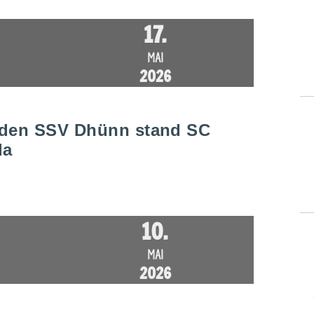
17.
MAI
2026
 den SSV Dhünn stand SC
da
10.
MAI
2026