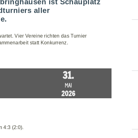
bringhausen ist Schauplatz
urniers aller
e.
artet. Vier Vereine richten das Turnier
ammenarbeit statt Konkurrenz.
31.
MAI
2026
 4:3 (2:0).