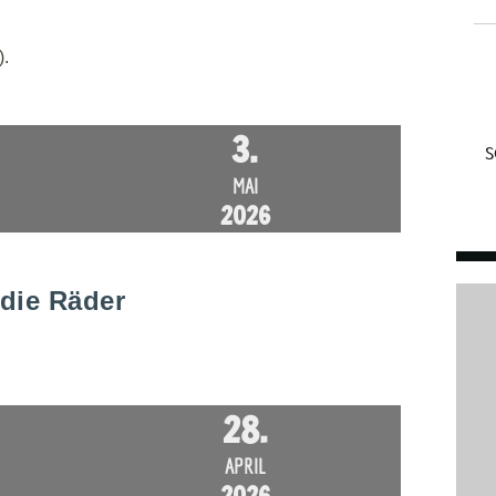
).
3.
MAI
2026
die Räder
28.
APRIL
2026