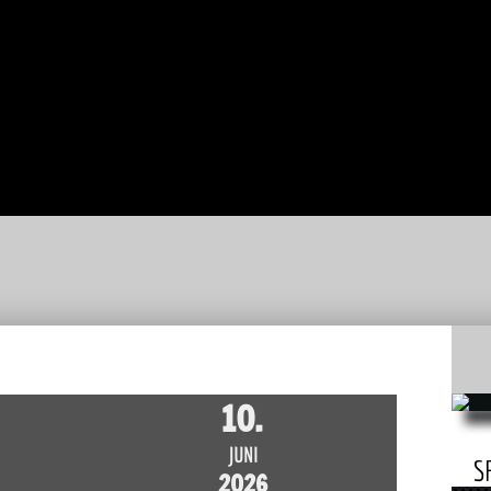
T
JUGEND
C-
JUGEND
D-
JUGEND
E-
JUGEND
F-
JUGEND
BAMBINI
ERGEBNISSE
10.
JUNI
S
2026