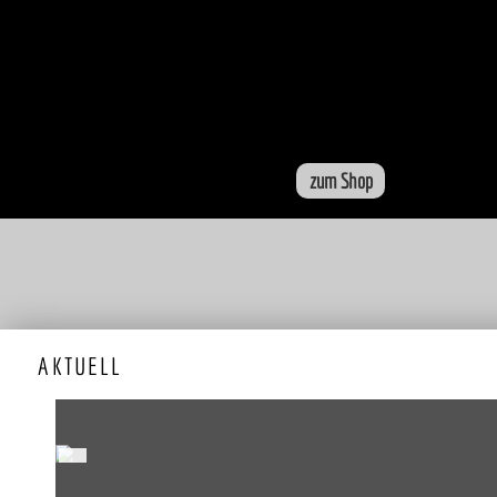
MANNSCHAF
ALTE-
HERREN
ERGEBNISSE
zum Shop
AKTUELL