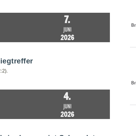
7.
JUNI
2026
iegtreffer
:2).
4.
JUNI
2026