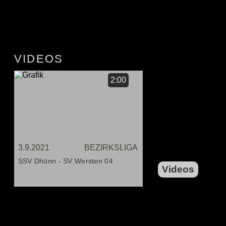
VIDEOS
2:00
3.9.2021
BEZIRKSLIGA
SSV Dhünn - SV Wersten 04
Videos