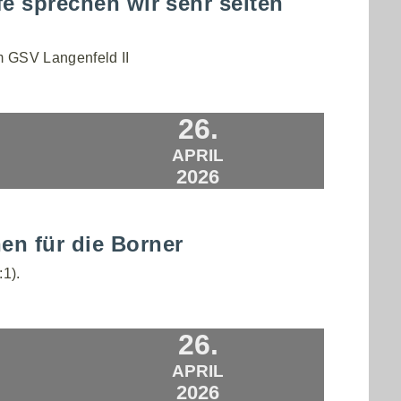
fe sprechen wir sehr selten
m GSV Langenfeld II
26.
APRIL
2026
en für die Borner
:1).
26.
APRIL
2026