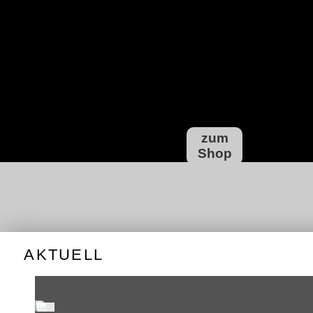
ALTE
HER
ERGE
zum
Shop
AKTUELL