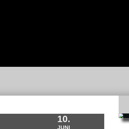
-
C-
REN
JUGEND
BNISSE
D-
JUGEND
E-
JUGEND
F-
JUGEND
BAMBINI
ERGEBNISSE
10.
JUNI