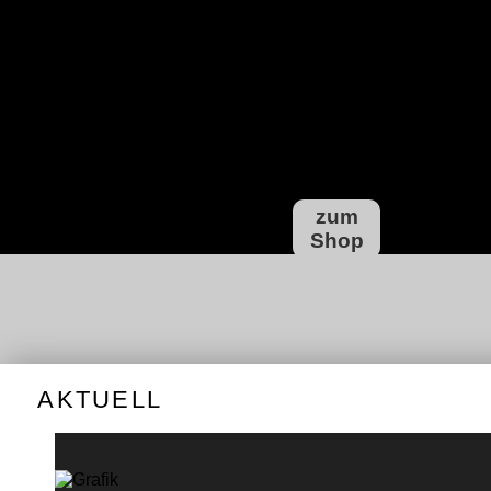
ALTE
HER
ERGE
zum
Shop
AKTUELL