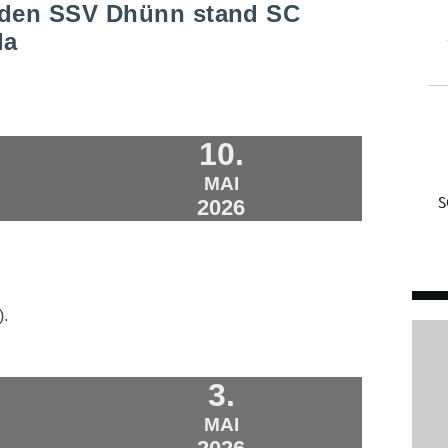
 den SSV Dhünn stand SC
da
10.
MAI
2026
).
3.
MAI