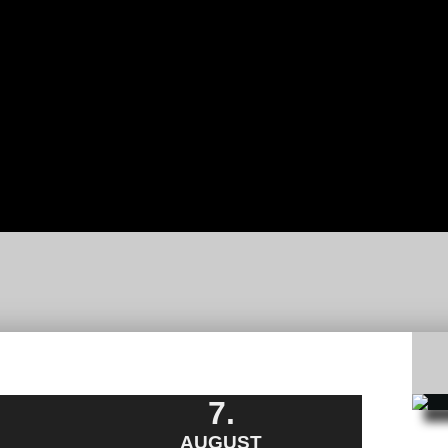
-
C-
REN
JUGEND
BNISSE
D-
JUGEND
E-
JUGEND
F-
JUGEND
BAMBINI
ERGEBNISSE
7.
AUGUST