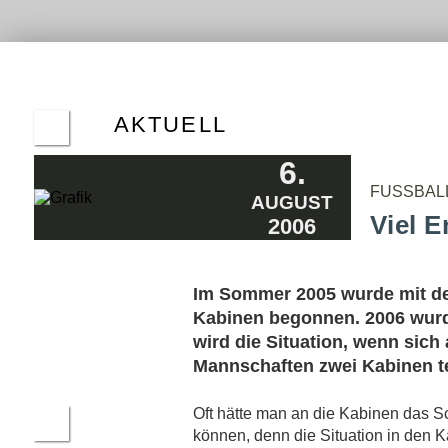
ALTE
HER
ERGE
AKTUELL
SSV DHÜNN II STEIGT AUF - KREISPOKAL
6.
WIRD FORTGESETZT
9.7.2020
FUSSBAL
AUGUST
FVN RÄT ZUM ABBRUCH DER SAISON
Viel 
2006
2019/20
15.5.2020
ESGEN UND NIPPEL MACHEN DHÜNN
Im Sommer 2005 wurde mit de
HAPPY
16.12.2018
Kabinen begonnen. 2006 wurde
EX-PROFI DENNIS SCHMIDT ÜBER SEINEN
wird die Situation, wenn sich 
WECHSEL IN DIE KREISLIGA
Mannschaften zwei Kabinen te
13.06.2017
BM-UMFRAGE: INCORVAIA BESTER SCHIRI
Oft hätte man an die Kabinen das S
IM KREIS
können, denn die Situation in den K
15.08.2015