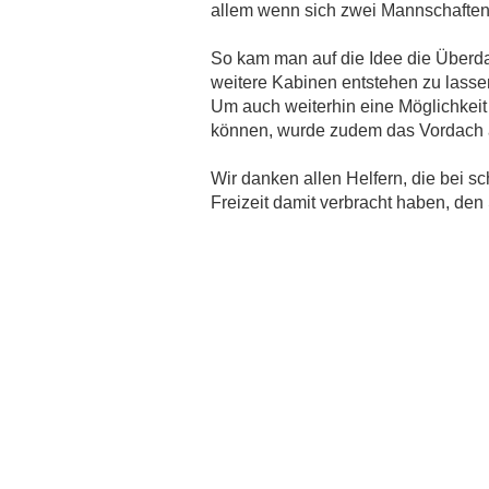
allem wenn sich zwei Mannschaften 
ALARM FÜR COBRA 11: SSV DHÜNN
FUSSBALLER ALS KOMPARSEN
13.04.2015
So kam man auf die Idee die Überd
weitere Kabinen entstehen zu lasse
SPORT INSIDE: "TATORT KREISLIGA"
30.04.2013
Um auch weiterhin eine Möglichkeit 
können, wurde zudem das Vordach au
SPIELSPERRE NACH GELB-ROTER KARTE
29.04.2013
TALK IM INTERNET:
Wir danken allen Helfern, die bei s
SCHIEDSRICHTERWESEN IM KREIS 14
Freizeit damit verbracht haben, de
25.04.2013
DER FUSSBALLKREIS REMSCHEID HAT E
INEN NEUEN VORSITZENDEN
04.04.2013