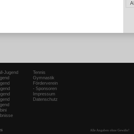
A
ll-Jugend
Tennis
ugend
Gymnastik
ugend
Förderverein
ugend
- Sponsoren
ugend
Impressum
ugend
Datenschutz
ugend
bini
ebnisse
26
Alle Angaben ohne Gewähr!