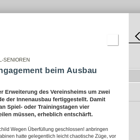
-
C-
REN
JUGEND
BNISSE
D-
JUGEND
E-
JUGEND
F-
JUGEND
BAMBINI
NRW-VERBÄNDE SETZEN ZEICHEN
GEGEN GEWALT
ERGEBNISSE
06.12.2012
L-SENIOREN
HEIMSIEGE ZUM SAISONAUFTAKT
Engagement beim Ausbau
26.08.2012
REFORM AUF DEN WEG GEBRACHT
23.11.2011
r Erweiterung des Vereinsheims um zwei
OHNE SCHIEDSRICHTER(IN) GEHT ES
 der Innenausbau fertiggestellt. Damit
NICHT!
09.11.2011
an Spiel- oder Trainingstagen vier
HEIMSIEGE ZUM SAISONAUFTAKT
ilen müssen, erheblich entschärft.
21.08.2011
DIE DOPPEL-AUFSTIEGSFEIER
child Wegen Überfüllung geschlossen! anbringen
31.05.2011
abinen hatte gelegentlich leicht chaotische Züge, vor