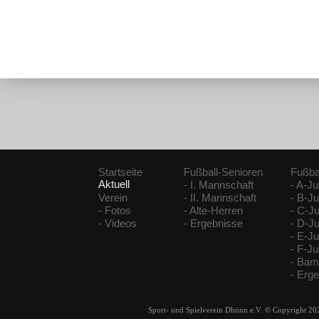
Startseite
Fußball-Senioren
Fußba
Aktuell
- I. Mannschaft
- A-J
Verein
- II. Mannschaft
- B-J
- Fotos
- Alte-Herren
- C-J
- Videos
- Ergebnisse
- D-J
- E-J
- F-J
- Bam
- Erg
Sport- und Spielverein Dhünn e.V. © Copyright 20