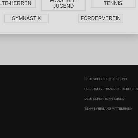
FUSSBALL-
LTE-HERREN
TENNIS
JUGEND
GYMNASTIK
FÖRDERVEREIN
DEUTSCHER FUßBALLBUND
FUSSBALLVERBAND NIEDERRHEIN
DEUTSCHER TENNISBUND
TENNISVERBAND MITTELRHEIN