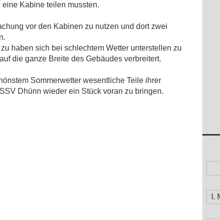
1. UND 2. MANNSCHAFT STEIGEN AUF
eine Kabine teilen mussten.
24.05.2011
KEIN FUSSBALL MEHR IM JAHR 2010
achung vor den Kabinen zu nutzen und dort zwei
15.12.2010
n.
JAHRESHAUPTVERSAMMLUNG DER
zu haben sich bei schlechtem Wetter unterstellen zu
FUSSBALL-SENIORENABTEILUNG
f die ganze Breite des Gebäudes verbreitert.
27.05.2010
SPIELE AM OSTERMONTAG IN DHÜNN
chönstem Sommerwetter wesentliche Teile ihrer
06.04.2010
n SSV Dhünn wieder ein Stück voran zu bringen.
I